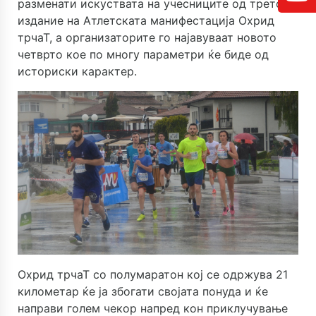
разменати искуствата на учесниците од третото
издание на Атлетската манифестација Охрид
трчаТ, а организаторите го најавуваат новото
четврто кое по многу параметри ќе биде од
историски карактер.
Охрид трчаТ со полумаратон кој се одржува 21
километар ќе ја збогати својата понуда и ќе
направи голем чекор напред кон приклучување