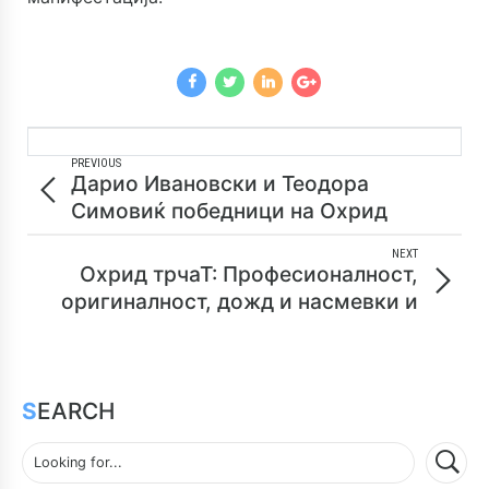
PREVIOUS
Дарио Ивановски и Теодора
Симовиќ победници на Охрид
трчаТ
NEXT
Охрид трчаТ: Професионалност,
оригиналност, дожд и насмевки и
полумаратон! (видео)
SEARCH