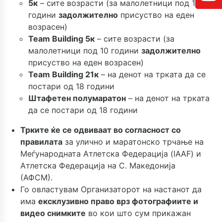
5к
– сите возрасти (за малолетници под 10
години
задолжително
присуство на еден
возрасен)
Team Building
5к
– сите возрасти (за
малолетници под 10 години
задолжително
присуство на еден возрасен)
Team Building
21к
– на денот на трката да се
постари од 18 години
Штафетен полумаратон
– на денот на трката
да се постари од 18 години
Трките ќе се одвиваат во согласност со
правилата
за улично и маратонско трчање на
Меѓународната Атлетска Федерација (IAAF) и
Атлетска Федерација на С. Македонија
(АФСМ).
Го овластувам Организаторот на настанот да
има
ексклузивно право врз фотографиите и
видео снимките
во кои што сум прикажан