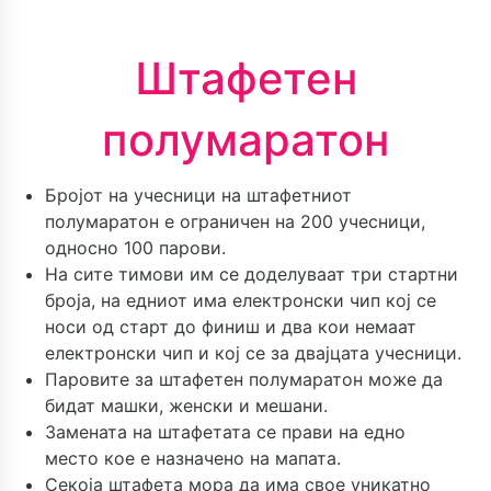
Штафетен
полумаратон
Бројот на учесници на штафетниот
полумаратон е ограничен на 200 учесници,
односно 100 парови.
На сите тимови им се доделуваат три стартни
броја, на едниот има електронски чип кој се
носи од старт до финиш и два кои немаат
електронски чип и кој се за двајцата учесници.
Паровите за штафетен полумаратон може да
бидат машки, женски и мешани.
Замената на штафетата се прави на едно
место кое е назначено на мапата.
Секоја штафета мора да има свое уникатно