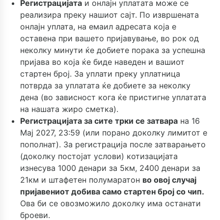
Регистрацијата
и онлајн уплатата може се
реализира преку нашиот сајт. По извршената
онлајн уплата, на емаил адресата која е
оставена при вашето пријавување, во рок од
неколку минути ќе добиете порака за успешна
пријава во која ќе биде наведен и вашиот
стартен број. За уплати преку уплатница
потврда за уплатата ќе добиете за неколку
дена (во зависност кога ќе пристигне уплатата
на нашата жиро сметка).
Регистрацијата за сите трки се затвара
на 16
Мај 2027, 23:59 (или порано доколку лимитот е
пополнат). За регистрација после затварањето
(доколку постојат услови) котизацијата
изнесува 1000 денари за 5км, 2400 денари за
21км и штафетен полумаратон
во овој случај
пријавениот добива само стартен број со чип.
Ова би се овозможило доколку има останати
броеви.