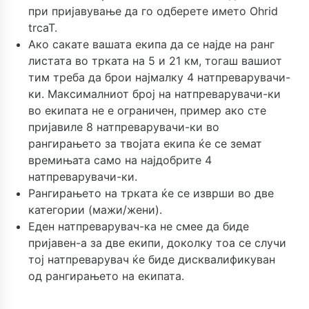
при пријавување да го одберете името Ohrid
trcaT.
Ако сакате вашата екипа да се најде на ранг
листата во трката на 5 и 21 км, тогаш вашиот
тим треба да брои најмалку 4 натпреварувачи-
ки. Максималниот број на натпреварувачи-ки
во екипата не е ограничен, пример ако сте
пријавиле 8 натпреварувачи-ки во
рангирањето за твојата екипа ќе се земат
времињата само на најдобрите 4
натпреварувачи-ки.
Рангирањето на трката ќе се изврши во две
категории (мажи/жени).
Еден натпреварувач-ка не смее да биде
пријавен-а за две екипи, доколку тоа се случи
тој натпреварувач ќе биде дисквалификуван
од рангирањето на екипата.