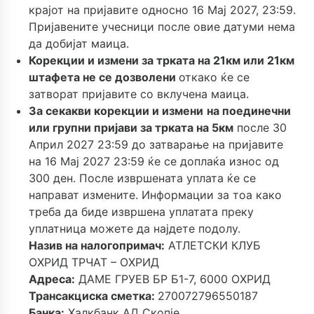
крајот на пријавите односно 16 Мај 2027, 23:59.
Пријавените учесници после овие датуми нема
да добијат маица.
Корекции и измени за трката на 21км или 21км
штафета не се дозволени
откако ќе се
затворат пријавите со вклучена маица.
За секакви корекции и измени
на поединечни
или групни пријави за трката на 5км
после 30
Април 2027 23:59 до затварање на пријавите
на 16 Мај 2027 23:59 ќе се доплаќа износ од
300 ден. После извршената уплата ќе се
направат измените. Информации за тоа како
треба да биде извршена уплатата преку
уплатница можете да најдете подолу.
Назив на налогопримач:
АТЛЕТСКИ КЛУБ
ОХРИД ТРЧАТ – ОХРИД
Адреса:
ДАМЕ ГРУЕВ БР Б1-7, 6000 ОХРИД
Трансакциска сметка:
270072796550187
Банка:
Халкбанк АД Скопје