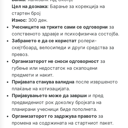
Цел на дознака:
Барање за корекција на
стартен број
Износ:
300 ден.
Учесниците на трките сами се одговорни
за
сопственото здравје и психофизичка состојба.
Забрането е да се користат
ролери-
скејтбоард, велосипеди и други средства за
превоз.
Организаторот не сноси одговорност
за
губење или недостаток на скапоцени
предмети и накит.
Пријавата станува валидна
после извршеното
плаќање на котизацијата.
Пријавувањето може да заврши
и пред
предвидениот рок доколку бројката на
планирани учесници биде пополнета.
Организаторот го задржува правото
за
промена на содржината на стартниот пакет.