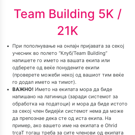
Team Building 5K /
21K
При пополнување на онлајн пријавата за секој
учесник во полето “Клуб/Team Building“
напишете го името на вашата екипа или
одберете од веќе понудените екипи
(проверете можеби некој од вашиот тим веќе
го додал името на тимот).
ВАЖНО!
Името на екипата мора да биде
напишано на латиница (заради системот за
обработка на податоци) и мора да биде истото
за секој член бидејќи системот нема да може
да препознае дека сте од иста екипа. На
пример, ако вашето име на екипата е Ohrid
trcaT тогаш треба за сите членови од екипата