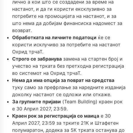
лично а кои што се создадени за време на
настанот, и да ги користи ексклузивно за
потребите на промоцијата на настанот, и за
што нема да добијам финансиска надомест за
возврат.
Обработката на личните податоци
ќе се
користи исклучиво за потребите на настанот
Охрид трчаТ.
Строго се забранува
замена на стартен број и
учество на трката без претходна регистрација
во системот на Охрид трчаТ.
Нема да има опција за поврат на средства
туку само за префрлање за наредните изданија
доколку настанот се одложи или откаже.
За групните пријави
(Team Building) краен рок
е 30 Април 2027, 23:59.
Краен рок за регистрација со маица
е 30
Април 2027, 23:59 за трките 21К и Штафетен
полумаратон, додека за 5К трката останува до