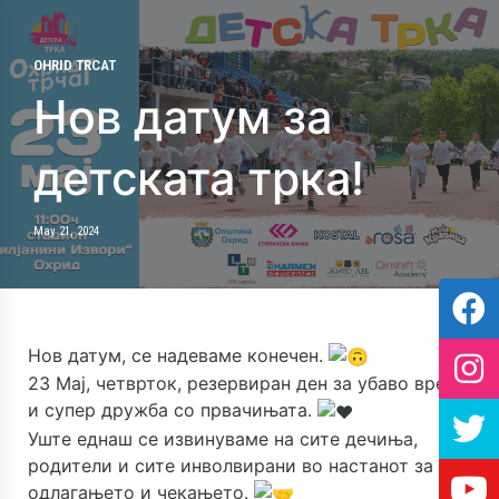
OHRID TRCAT
Нов датум за
детската трка!
May 21, 2024
Нов датум, се надеваме конечен.
23 Мај, четврток, резервиран ден за убаво време
и супер дружба со првачињата.
Уште еднаш се извинуваме на сите дечиња,
родители и сите инволвирани во настанот за
одлагањето и чекањето.