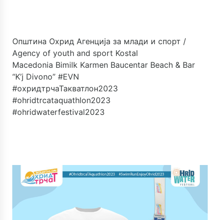
Општина Охрид
Агенција за млади и спорт /
Agency of youth and sport
Kostal
Macedonia
Bimilk
Karmen Baucentar
Beach & Bar
“K’j Divono”
#EVN
#охридтрчаТакватлон2023
#ohridtrcataquathlon2023
#ohridwaterfestival2023