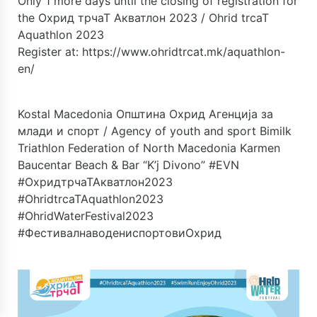
Only 1 more days until the closing of registration for
the
Охрид трчаТ Акватлон 2023 / Ohrid trcaT
Aquathlon 2023
Register at:
https://www.ohridtrcat.mk/aquathlon-
en/
Kostal Macedonia
Општина Охрид
Агенција за
млади и спорт / Agency of youth and sport
Bimilk
Triathlon Federation of North Macedonia
Karmen
Baucentar
Beach & Bar “K’j Divono”
#EVN
#ОхридтрчаТАкватлон2023
#OhridtrcaTAquathlon2023
#OhridWaterFestival2023
#ФестивалнаводениспортовиОхрид