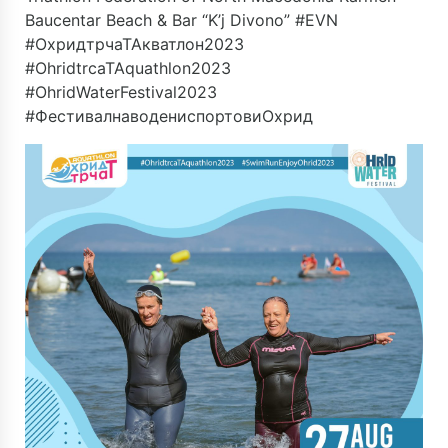
Baucentar
Beach & Bar “K’j Divono”
#EVN
#ОхридтрчаТАкватлон2023
#OhridtrcaTAquathlon2023
#OhridWaterFestival2023
#ФестивалнаводениспортовиОхрид