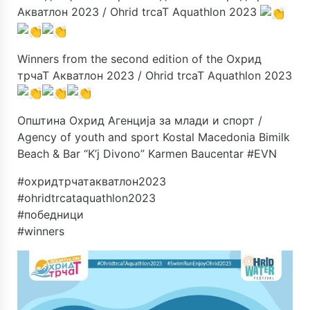
Акватлон 2023 / Ohrid trcaT Aquathlon 2023
Winners from the second edition of the
Охрид
трчаТ Акватлон 2023 / Ohrid trcaT Aquathlon 2023
Општина Охрид
Агенција за млади и спорт /
Agency of youth and sport
Kostal Macedonia
Bimilk
Beach & Bar “K’j Divono”
Karmen Baucentar
#EVN
#охридтрчатакватлон2023
#ohridtrcataquathlon2023
#победници
#winners