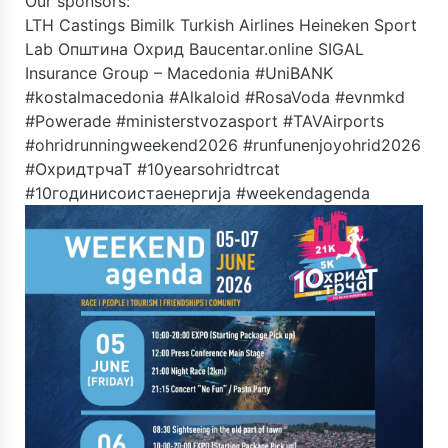
Our sponsors:
LTH Castings
Bimilk
Turkish Airlines
Heineken
Sport
Lab
Општина Охрид
Baucentar.online
SIGAL
Insurance Group – Macedonia
#UniBANK
#kostalmacedonia #Alkaloid #RosaVoda #evnmkd
#Powerade #ministerstvozasport #TAVAirports
#ohridrunningweekend2026 #runfunenjoyohrid2026
#ОхридтрчаТ #10yearsohridtrcat
#10годинисоистаенергија #weekendagenda