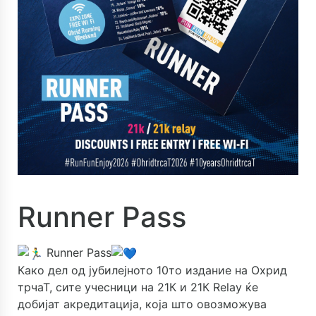
Runner Pass
Runner Pass
Како дел од јубилејното 10то издание на Охрид
трчаТ, сите учесници на 21К и 21К Relay ќе
добијат акредитација, која што овозможува