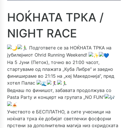
НОЌНАТА ТРКА /
NIGHT RACE
Подгответе се за НОЌНАТА ТРКА на
јубилејниот Ohrid Running Weekend!
На 5 Јуни (Петок), точно во 21:00 часот,
стартуваме од плажата „Куба Либре“ и заедно
финишираме во 21:15 на „кеј Македонија“, пред
хотел Палас
Веднаш по финишот, забавата продолжува со
Pasta Party и концерт на групата „NO FUN”
Учеството е БЕСПЛАТНО, а сите учесници на
ноќната трка ќе добијат светлечки фосфорни
прстени за дополнителна магија низ охридската