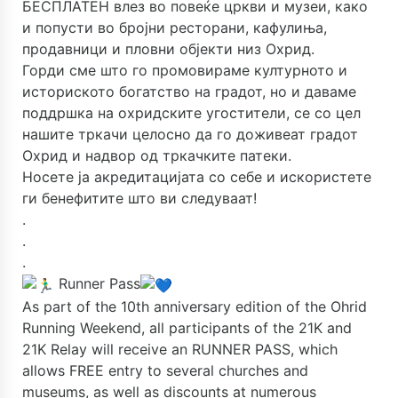
БЕСПЛАТЕН влез во повеќе цркви и музеи, како
и попусти во бројни ресторани, кафулиња,
продавници и пловни објекти низ Охрид.
Горди сме што го промовираме културното и
историското богатство на градот, но и даваме
поддршка на охридските угостители, се со цел
нашите тркачи целосно да го доживеат градот
Охрид и надвор од тркачките патеки.
Носете ја акредитацијата со себе и искористете
ги бенефитите што ви следуваат!
.
.
.
Runner Pass
As part of the 10th anniversary edition of the Ohrid
Running Weekend, all participants of the 21K and
21K Relay will receive an RUNNER PASS, which
allows FREE entry to several churches and
museums, as well as discounts at numerous