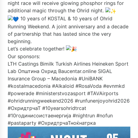
night race will receive glowing phosphor rings for
additional magic through the Ohrid night.
10 years of KOSTAL & 10 years of Ohrid
Running Weekend. A joint anniversary and a decade
of partnership that has lasted since the very
beginning.
Let’s celebrate together!
Our sponsors:
LTH Castings
Bimilk
Turkish Airlines
Heineken
Sport
Lab
Општина Охрид
Baucentar.online
SIGAL
Insurance Group – Macedonia
#UniBANK
#kostalmacedonia #Alkaloid #RosaVoda #evnmkd
#powerade #ministerstvozasport #TAVAirports
#ohridrunningweekend2026 #runfunenjoyohrid2026
#ОхридтрчаТ #10yearsohridtrcat
#10годинисоистаенергија #nightrun #nofun
#pastaparty #ОхридтрчаТноќнатрка