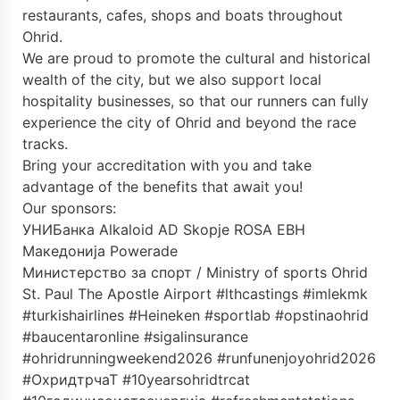
restaurants, cafes, shops and boats throughout
Ohrid.
We are proud to promote the cultural and historical
wealth of the city, but we also support local
hospitality businesses, so that our runners can fully
experience the city of Ohrid and beyond the race
tracks.
Bring your accreditation with you and take
advantage of the benefits that await you!
Our sponsors:
УНИБанка
Alkaloid AD Skopje
ROSA
ЕВН
Македонија
Powerade
Министерство за спорт / Ministry of sports
Ohrid
St. Paul The Apostle Airport
#lthcastings
#imlekmk
#turkishairlines
#Heineken
#sportlab
#opstinaohrid
#baucentaronline
#sigalinsurance
#ohridrunningweekend2026
#runfunenjoyohrid2026
#ОхридтрчаТ
#10yearsohridtrcat