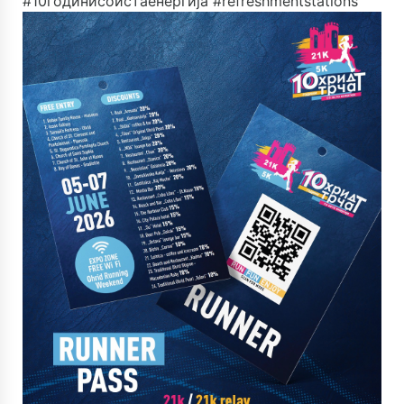
#10годинисоистаенергија
#refreshmentstations