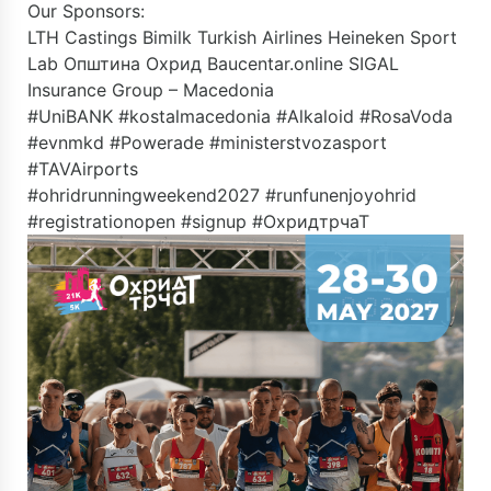
Our Sponsors:
LTH Castings
Bimilk
Turkish Airlines
Heineken
Sport
Lab
Општина Охрид
Baucentar.online
SIGAL
Insurance Group – Macedonia
#UniBANK #kostalmacedonia #Alkaloid #RosaVoda
#evnmkd #Powerade #ministerstvozasport
#TAVAirports
#ohridrunningweekend2027 #runfunenjoyohrid
#registrationopen #signup #ОхридтрчаТ