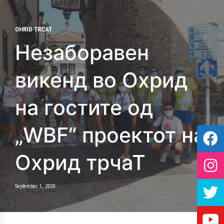
OHRID TRCAT
Незаборавен
викенд во Охрид
на гостите од
„WBF“ проектот на
Охрид трчаТ
September 1, 2020