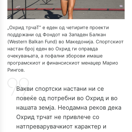
„Охрид трчаТ“ е еден од четирите проекти
поддржани од Фондот на Западен Балкан
(Western Balkan Fund) во Македонија. Спортскиот
настан број еден во Охрид ги оправда
очекувањата, а пофални зборови имаше
програмскиот и финансискиот менаџер Марио
Рингов.
Вакви спортски настани ни се
повеќе од потребни во Охрид и во
нашата земја. Неодамна реков дека
Охрид трчат не привлече со
натпреварувачкиот карактер и