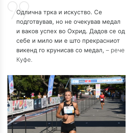
Одлична трка и искуство. Се
подготвував, но не очекував медал
и ваков успех во Охрид. Дадов се од
себе и мило ми е што прекрасниот
викенд го крунисав со медал,
– рече
Куфе.