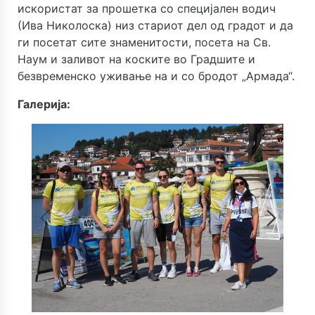
искористат за прошетка со специјален водич
(Ива Николоска) низ стариот дел од градот и да
ги посетат сите знаменитости, посета на Св.
Наум и заливот на коските во Градшите и
безвременско уживање на и со бродот „Армада“.
Галерија: