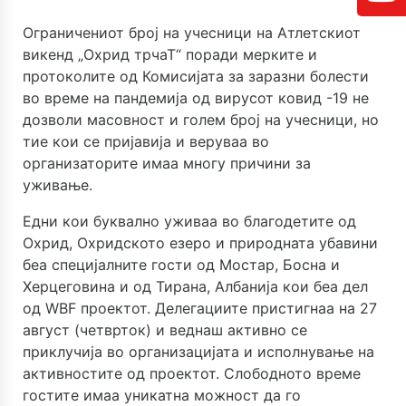
Ограничениот број на учесници на Атлетскиот
викенд „Охрид трчаТ“ поради мерките и
протоколите од Комисијата за заразни болести
во време на пандемија од вирусот ковид -19 не
дозволи масовност и голем број на учесници, но
тие кои се пријавија и веруваа во
организаторите имаа многу причини за
уживање.
Едни кои буквално уживаа во благодетите од
Охрид, Охридското езеро и природната убавини
беа специјалните гости од Мостар, Босна и
Херцеговина и од Тирана, Албанија кои беа дел
од WBF проектот. Делегациите пристигнаа на 27
август (четврток) и веднаш активно се
приклучија во организацијата и исполнување на
активностите од проектот. Слободното време
гостите имаа уникатна можност да го