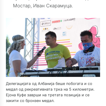
Мостар, Иван Скарамуца.
Делегацијата од Албанија беше побогата и со
медал од рекреативната трка на 5 километри.
Ејона Куфе заврши на третата позиција и се
закити со бронзен медал.