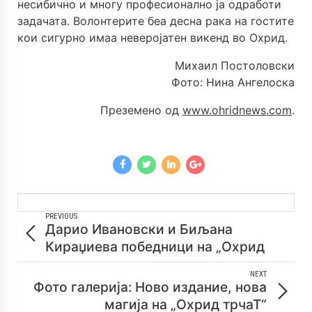
несибично и многу професионално ја одработи
задачата. Волонтерите беа десна рака на гостите
кои сигурно имаа неверојатен викенд во Охрид.
Михаил Постоловски
Фото: Нина Ангелоска
Преземено од
www.ohridnews.com
.
PREVIOUS
Дарио Ивановски и Биљана
Кираџиева победници на „Охрид
трчаТ 2020“
NEXT
Фото галерија: Ново издание, нова
магија на „Охрид трчаТ“