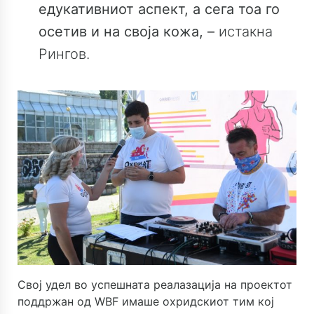
едукативниот аспект, а сега тоа го
осетив и на своја кожа, –
истакна
Рингов.
Свој удел во успешната реалазација на проектот
поддржан од WBF имаше охридскиот тим кој