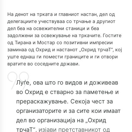
На денот на трката и главниот настан, дел од
делегациите учествуваа со трчање а другиот
дел беа на освежителни станици и беа
задолжени за освежување на тркачите. Гостите
од Тирана и Мостар со позитивни импресии
заминаа од Охрид и настанот „Охрид трчаТ“, кој
уште еднаш ги помести границите и ги отвори
вратите во соседните држави.
Луѓе, ова што го видов и доживеав
во Охрид е стварно за паметење и
прераскажување. Секоја чест за
организаторите и за сите кои имаат
дел во организација на „Охрид
трчаТ“
, изјави претставникот од